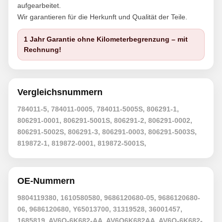
aufgearbeitet.
Wir garantieren für die Herkunft und Qualität der Teile.
1 Jahr Garantie ohne Kilometerbegrenzung – mit
Rechnung!
Vergleichsnummern
784011-5, 784011-0005, 784011-5005S, 806291-1,
806291-0001, 806291-5001S, 806291-2, 806291-0002,
806291-5002S, 806291-3, 806291-0003, 806291-5003S,
819872-1, 819872-0001, 819872-5001S,
OE-Nummern
9804119380, 1610580580, 9686120680-05, 9686120680-
06, 9686120680, Y65013700, 31319528, 36001457,
1685819, AV6Q-6K682-AA, AV6Q6K682AA, AV6Q-6K682-