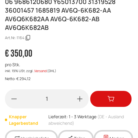
06 9686120680 Y65013700 31319528
36001457 1685819 AV6Q-6K682-AA
AV6Q6K682AA AV6Q-6K682-AB
AV6Q6K682AB
Art.Nr.:
1164
€ 350,00
pro Stk.
inkl. 19% USt.
zzgl.
Versand
(DHL)
Netto:
€
294,12
Knapper
Lieferzeit:
1 - 3 Werktage
(DE - Ausland
Lagerbestand
abweichend)