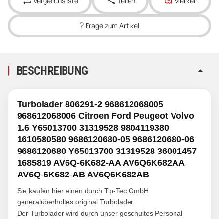
Vergleichsliste
Teilen
Merken
Frage zum Artikel
BESCHREIBUNG
Turbolader 806291-2 968612068005
968612068006 Citroen Ford Peugeot Volvo
1.6 Y65013700 31319528 9804119380
1610580580 9686120680-05 9686120680-06
9686120680 Y65013700 31319528 36001457
1685819 AV6Q-6K682-AA AV6Q6K682AA
AV6Q-6K682-AB AV6Q6K682AB
Sie kaufen hier einen durch Tip-Tec GmbH
generalüberholtes original Turbolader.
Der Turbolader wird durch unser geschultes Personal